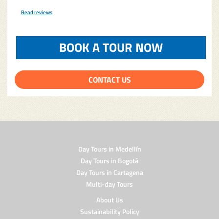
Read reviews
TripAdvisor Reviews For Location Page (opens in a new tab)
BOOK A TOUR NOW
(OPENS IN
CONTACT US
Day Tours in Medellín
Day Tours in Bogotá
Day Tours in Cartagena
Multi-day Tours
About Us
Sustainability Policy