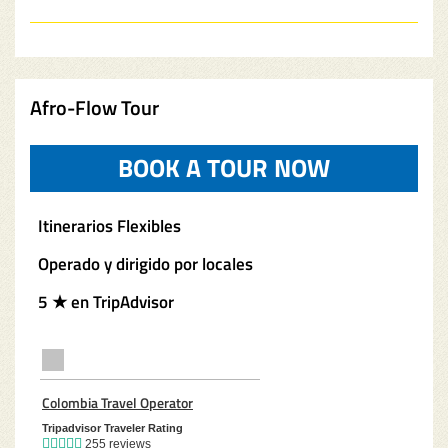
Afro-Flow Tour
BOOK A TOUR NOW
(OPENS IN
Itinerarios Flexibles
Operado y dirigido por locales
5 ★ en TripAdvisor
TripAdvisor Home Page (opens in a new tab)
Colombia Travel Operator
TripAdvisor Location Page (opens in a new 
Tripadvisor Traveler Rating
255 reviews