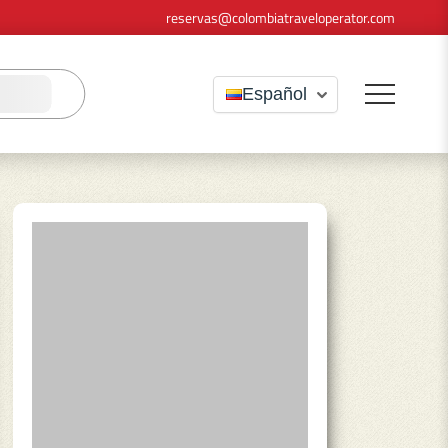
reservas@colombiatraveloperator.com
Español