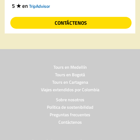
5 ★ en
TripAdvisor
CONTÁCTENOS
Tours en Medellín
Tours en Bogotá
Tours en Cartagena
Viajes extendidos por Colombia
Sobre nosotros
Política de sostenibilidad
Preguntas frecuentes
Contáctenos